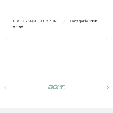
UGS :
CASQMJ503TKPION
Catégorie :
Non
classé
B
r
a
n