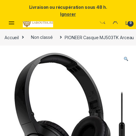
Un Père ULTRA exceptionnel mérite le meilleur.Offrez-lui la
Livraison ou récupération sous 48 h.
puissance et l'élégance du Samsung Galaxy S25 Ultra à prix réduit.
Ignorer
Skip to navigation
Skip to content
0
Accueil
Non classé
PIONEER Casque MJ503TK Arceau