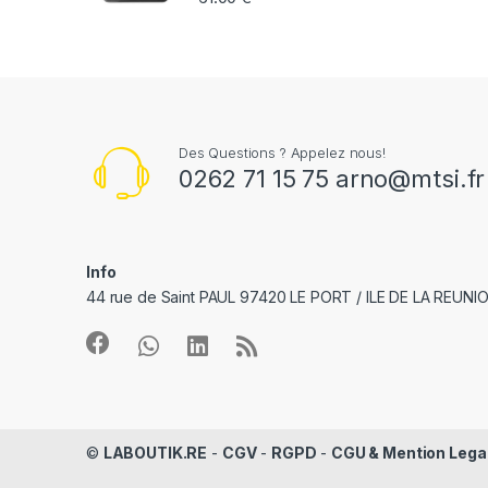
e
l
Des Questions ? Appelez nous!
0262 71 15 75 arno@mtsi.fr
Info
44 rue de Saint PAUL 97420 LE PORT / ILE DE LA REUNI
©
LABOUTIK.RE
-
CGV
-
RGPD
-
CGU & Mention Lega