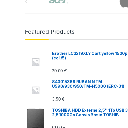
r
a
n
Featured Products
d
s
Brother LC3219XLY Cart yellow 1500p
(coli/5)
C
29.00
€
a
S43015369 RUBAN N TM-
r
U590/930/950/TM-H5000 (ERC-31)
o
3.50
€
u
TOSHIBA HDD Externe 2,5'' 1To USB 3
2,5 1000Go Canvio Basic TOSHIB
s
61.00
€