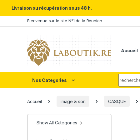
Un Père ULTRA exceptionnel m
Livraison ou récupération sous 48 h.
Skip to navigation
Skip to content
Bienvenue sur le site N°1 de la Réunion
Accueil
Search fo
Nos Categories
Accueil
image & son
CASQUE
Show All Categories