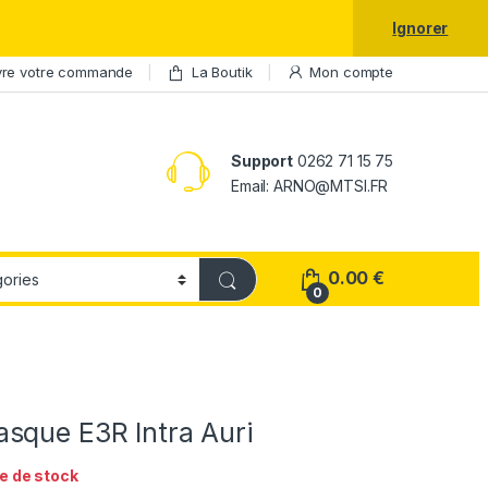
laxy S25 Ultra à prix réduit.
Ignorer
vre votre commande
La Boutik
Mon compte
Support
0262 71 15 75
Email: ARNO@MTSI.FR
0.00
€
0
sque E3R Intra Auri
e de stock