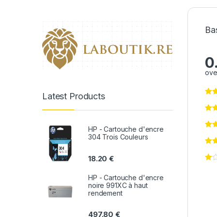
Bas
0
ove
Latest Products
HP - Cartouche d'encre
304 Trois Couleurs
18.20
€
HP - Cartouche d'encre
noire 991XC à haut
rendement
497.80
€