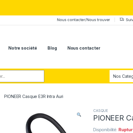
érite le meilleur.Offrez-lui la puissance et l'élégance du Samsung Ga
Nous contacter/Nous trouver
Sui
Notre société
Blog
Nous contacter
r:
PIONEER Casque E3R Intra Auri
CASQUE
PIONEER Ca
Disponibilité:
Ruptur