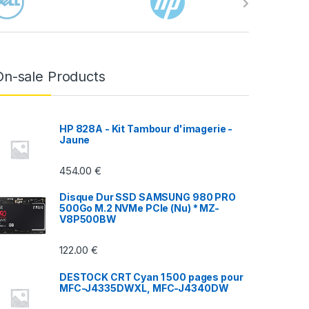
On-sale Products
HP 828A - Kit Tambour d'imagerie -
Jaune
454.00
€
Disque Dur SSD SAMSUNG 980 PRO
500Go M.2 NVMe PCIe (Nu) * MZ-
V8P500BW
122.00
€
DESTOCK CRT Cyan 1 500 pages pour
MFC-J4335DWXL, MFC-J4340DW