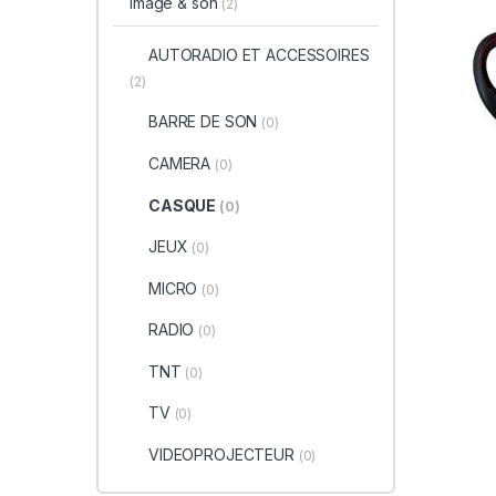
image & son
(2)
AUTORADIO ET ACCESSOIRES
(2)
BARRE DE SON
(0)
CAMERA
(0)
CASQUE
(0)
JEUX
(0)
MICRO
(0)
RADIO
(0)
TNT
(0)
TV
(0)
VIDEOPROJECTEUR
(0)