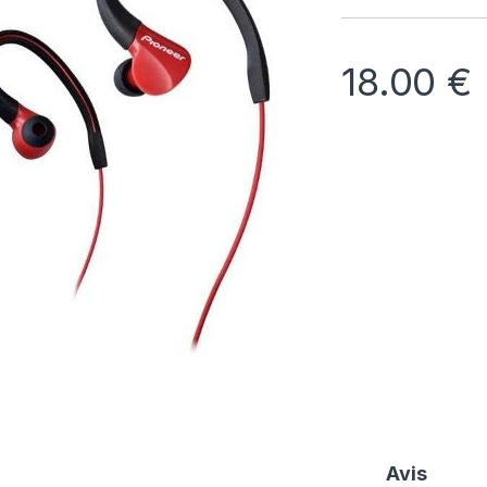
18.00
€
Avis