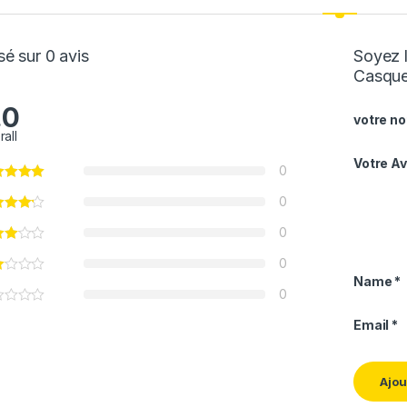
é sur 0 avis
Soyez l
Casque
.0
votre no
rall
Votre Av
0
0
0
0
Name
*
0
Email
*