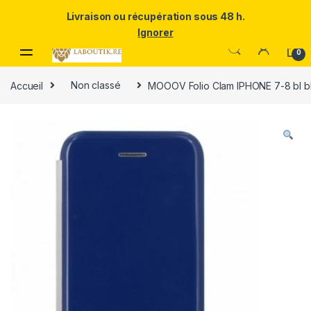
Un Père ULTRA exceptionnel mérite le meilleur.Offrez-lui la
Livraison ou récupération sous 48 h.
puissance et l'élégance du Samsung Galaxy S25 Ultra à prix réduit.
Ignorer
Skip to navigation
Skip to content
0
Accueil
Non classé
MOOOV Folio Clam IPHONE 7-8 bl b