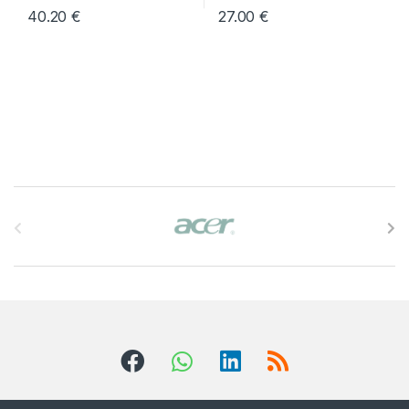
40.20
€
27.00
€
B
r
a
n
d
s