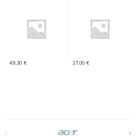
(MC50)
(MC50)
49.30
€
27.00
€
B