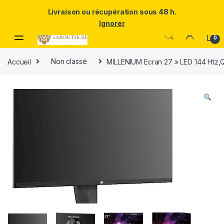
Un Père ULTRA exceptionnel mérite le meilleur.Offrez-lui la
Livraison ou récupération sous 48 h.
puissance et l'élégance du Samsung Galaxy S25 Ultra à prix réduit.
Ignorer
Skip to navigation
Skip to content
0
Accueil
Non classé
MILLENIUM Ecran 27 » LED 144 Htz,