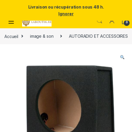
Un Père ULTRA exceptionnel mérite le meilleur.Offrez-lui la
Livraison ou récupération sous 48 h.
puissance et l'élégance du Samsung Galaxy S25 Ultra à prix réduit.
Ignorer
Skip to navigation
Skip to content
0
Accueil
image & son
AUTORADIO ET ACCESSOIRES