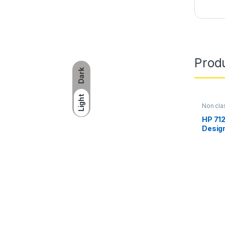
Produ
Dark
Light
Non cla
HP 71
Design
(MC50