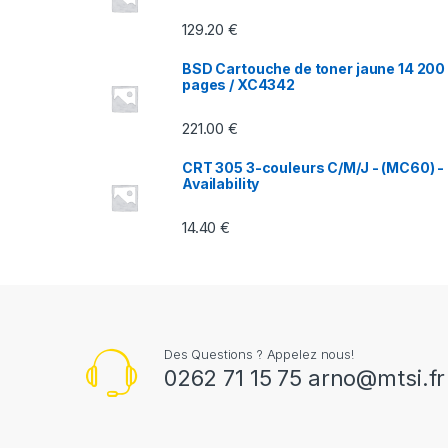
129.20
€
a
BSD Cartouche de toner jaune 14 200
r
pages / XC4342
o
221.00
€
u
CRT 305 3-couleurs C/M/J - (MC60) -
Availability
s
14.40
€
e
l
Des Questions ? Appelez nous!
0262 71 15 75 arno@mtsi.fr