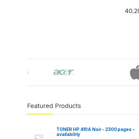
40.
B
r
a
n
Featured Products
d
s
TONER HP 410A Noir - 2300 pages -
availability
C