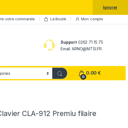
laxy S25 Ultra à prix réduit.
Ignorer
vre votre commande
La Boutik
Mon compte
Support
0262 71 15 75
Email: ARNO@MTSI.FR
0.00
€
0
avier CLA-912 Premiu filaire