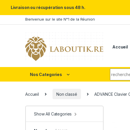
Un Père ULTRA exceptionnel m
Livraison ou récupération sous 48 h.
Skip to navigation
Skip to content
Bienvenue sur le site N°1 de la Réunion
Accueil
Search fo
Nos Categories
Accueil
Non classé
ADVANCE Clavier CL
Show All Categories