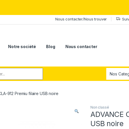
érite le meilleur.Offrez-lui la puissance et l'élégance du Samsung Ga
Nous contacter/Nous trouver
Sui
Notre société
Blog
Nous contacter
r:
A-912 Premiu filaire USB noire
Non classé
ADVANCE Cl
USB noire