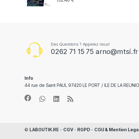
e
l
Des Questions ? Appelez nous!
0262 71 15 75 arno@mtsi.fr
Info
44 rue de Saint PAUL 97420 LE PORT / ILE DE LA REUNI
©
LABOUTIK.RE
-
CGV
-
RGPD
-
CGU & Mention Lega