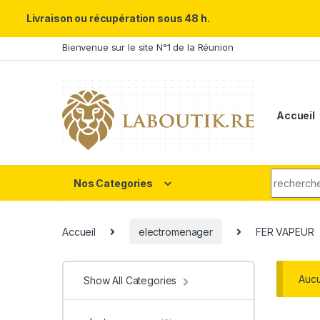
Un Père ULTRA exceptionnel m
Livraison ou récupération sous 48 h.
Skip to navigation
Skip to content
Bienvenue sur le site N°1 de la Réunion
Accueil
Search fo
Nos Categories
Accueil
electromenager
FER VAPEUR
Aucu
Show All Categories