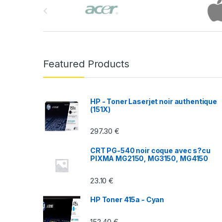
r
a
n
Featured Products
d
s
HP - Toner Laserjet noir authentique
(151X)
C
297.30
€
a
CRT PG-540 noir coque avec s?cu
r
PIXMA MG2150, MG3150, MG4150
o
23.10
€
u
HP Toner 415a - Cyan
s
152.40
€