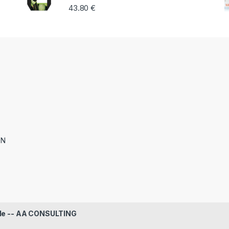
43.80
€
ON
le -- AA CONSULTING