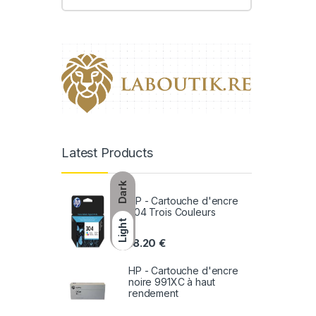
Latest Products
Dark
HP - Cartouche d'encre
304 Trois Couleurs
Light
18.20
€
HP - Cartouche d'encre
noire 991XC à haut
rendement