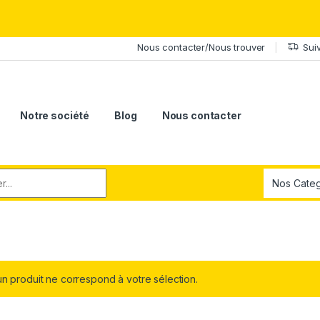
érite le meilleur.Offrez-lui la puissance et l'élégance du Samsung Ga
Nous contacter/Nous trouver
Sui
Notre société
Blog
Nous contacter
r:
n produit ne correspond à votre sélection.