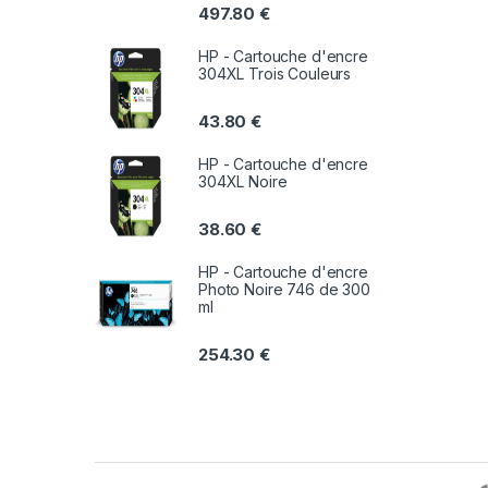
497.80
€
HP - Cartouche d'encre
304XL Trois Couleurs
43.80
€
HP - Cartouche d'encre
304XL Noire
38.60
€
HP - Cartouche d'encre
Photo Noire 746 de 300
ml
254.30
€
B