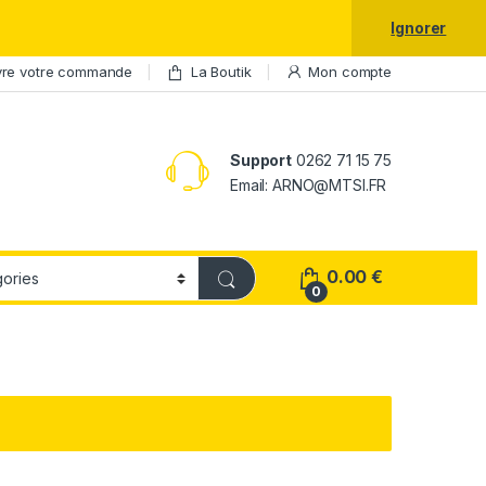
laxy S25 Ultra à prix réduit.
Ignorer
vre votre commande
La Boutik
Mon compte
Support
0262 71 15 75
Email: ARNO@MTSI.FR
0.00
€
0