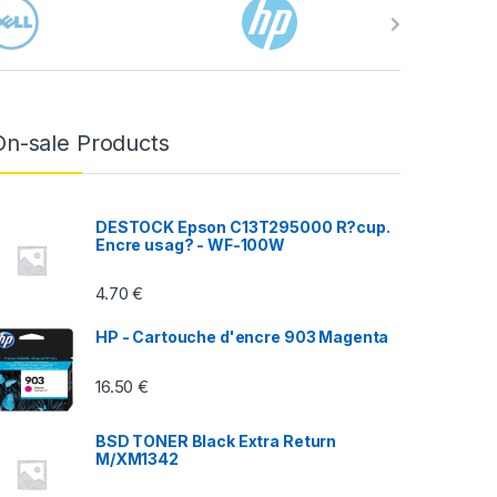
On-sale Products
DESTOCK Epson C13T295000 R?cup.
Encre usag? - WF-100W
4.70
€
HP - Cartouche d'encre 903 Magenta
16.50
€
BSD TONER Black Extra Return
M/XM1342