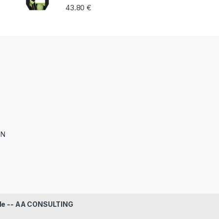
43.80
€
ON
le -- AA CONSULTING