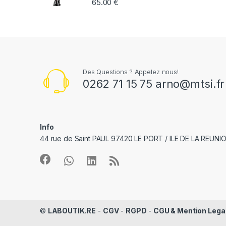
65.00
€
e
l
Des Questions ? Appelez nous!
0262 71 15 75 arno@mtsi.fr
Info
44 rue de Saint PAUL 97420 LE PORT / ILE DE LA REUNI
©
LABOUTIK.RE
-
CGV
-
RGPD
-
CGU & Mention Lega