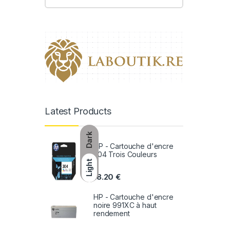
Latest Products
Dark
HP - Cartouche d'encre
304 Trois Couleurs
Light
18.20
€
HP - Cartouche d'encre
noire 991XC à haut
rendement