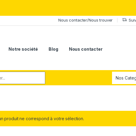
érite le meilleur.Offrez-lui la puissance et l'élégance du Samsung Ga
Nous contacter/Nous trouver
Sui
Notre société
Blog
Nous contacter
r:
n produit ne correspond à votre sélection.