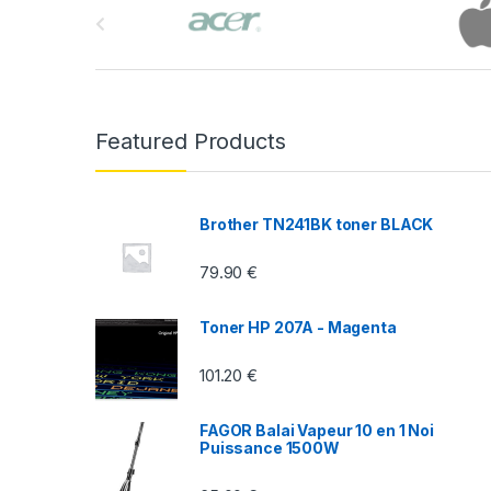
r
a
n
Featured Products
d
s
Brother TN241BK toner BLACK
C
79.90
€
a
Toner HP 207A - Magenta
r
101.20
€
o
u
FAGOR Balai Vapeur 10 en 1 Noi
Puissance 1500W
s