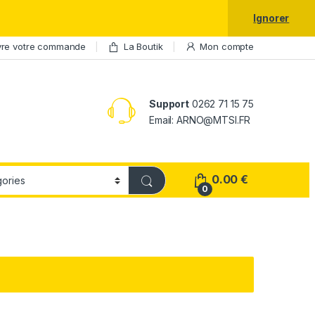
laxy S25 Ultra à prix réduit.
Ignorer
vre votre commande
La Boutik
Mon compte
Support
0262 71 15 75
Email: ARNO@MTSI.FR
0.00
€
0