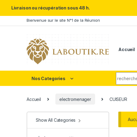
Un Père ULTRA exceptionnel m
Livraison ou récupération sous 48 h.
Skip to navigation
Skip to content
Bienvenue sur le site N°1 de la Réunion
Accueil
Search fo
Nos Categories
Accueil
electromenager
CUISEUR
Aucu
Show All Categories