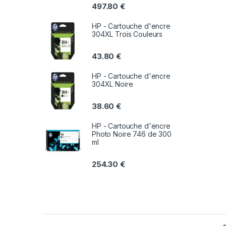
497.80
€
HP - Cartouche d'encre
304XL Trois Couleurs
43.80
€
HP - Cartouche d'encre
304XL Noire
38.60
€
HP - Cartouche d'encre
Photo Noire 746 de 300
ml
254.30
€
B