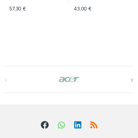
57.30
€
43.00
€
B
r
a
n
d
s