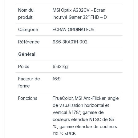
Nom du
MSI Optix AG32CV – Ecran
produit
Incurvé Gamer 32″ FHD – D
Catégorie
ECRAN ORDINATEUR
Référence
9S6-3KA01H-002
Général
Poids
6.63 kg
Facteur de
16:9
forme
Fonctions
TrueColor, MSI Anti-Flicker, angle
de visualisation horizontal et
vertical à 178°, gamme de
couleurs étendue NTSC de 85
%, gamme étendue de couleurs
110 % sRGB