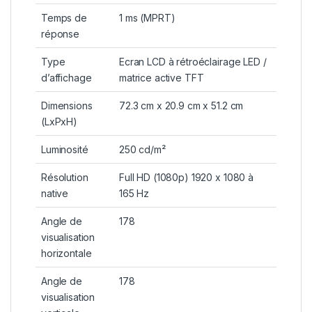
Temps de
1 ms (MPRT)
réponse
Type
Ecran LCD à rétroéclairage LED /
d’affichage
matrice active TFT
Dimensions
72.3 cm x 20.9 cm x 51.2 cm
(LxPxH)
Luminosité
250 cd/m²
Résolution
Full HD (1080p) 1920 x 1080 à
native
165 Hz
Angle de
178
visualisation
horizontale
Angle de
178
visualisation