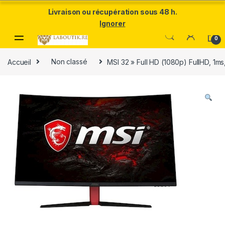
Un Père ULTRA exceptionnel mérite le meilleur.Offrez-lui la
Livraison ou récupération sous 48 h.
puissance et l'élégance du Samsung Galaxy S25 Ultra à prix réduit.
Ignorer
Skip to navigation
Skip to content
0
Accueil
Non classé
MSI 32 » Full HD (1080p) FullHD, 1