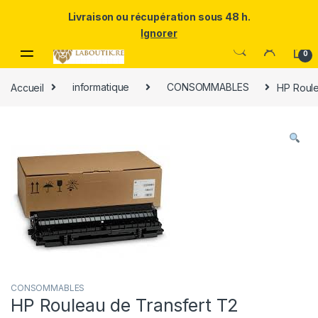
Un Père ULTRA exceptionnel mérite le meilleur.Offrez-lui la
Livraison ou récupération sous 48 h.
puissance et l'élégance du Samsung Galaxy S25 Ultra à prix réduit.
Ignorer
Skip to navigation
Skip to content
0
Accueil
informatique
CONSOMMABLES
HP Roule
CONSOMMABLES
HP Rouleau de Transfert T2