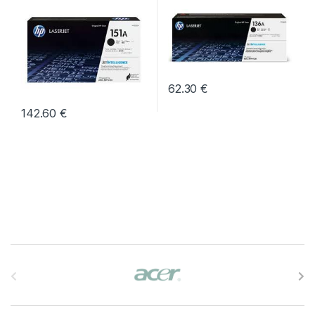
62.30
€
142.60
€
B
r
a