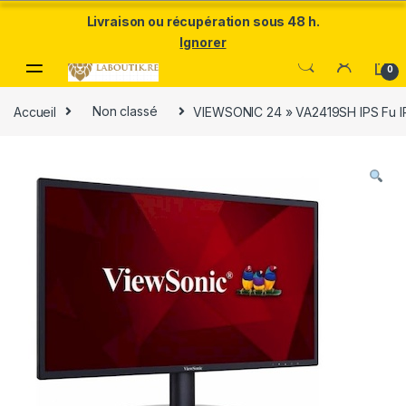
Un Père ULTRA exceptionnel mérite le meilleur.Offrez-lui la
Livraison ou récupération sous 48 h.
puissance et l'élégance du Samsung Galaxy S25 Ultra à prix réduit.
Ignorer
Skip to navigation
Skip to content
0
Accueil
Non classé
VIEWSONIC 24 » VA2419SH IPS Fu IP