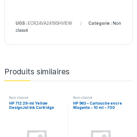
UGS :
ECR24VA2419SHVIEW
Catégorie :
Non
classé
Produits similaires
Non classé
Non classé
HP 712 29-ml Yellow
HP 963 – Cartouche encre
DesignJet Ink Cartridge
Magenta – 10 ml – 700
(MC50)
pages(50)