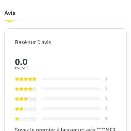
Avis
Basé sur 0 avis
0.0
overall
0
0
0
0
0
Soyez le premier à laisser un avis “TONER