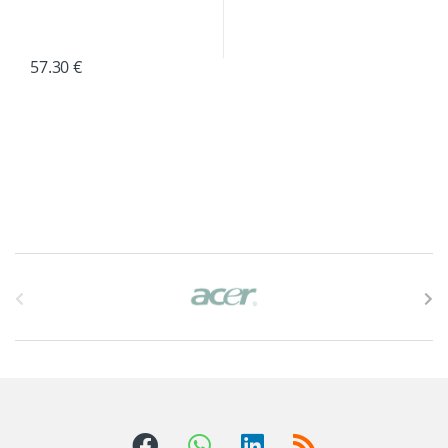
57.30
€
B
r
a
n
d