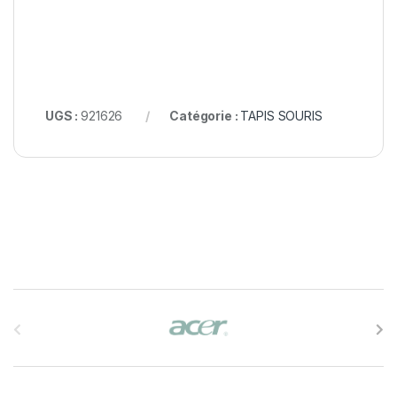
UGS :
921626
Catégorie :
TAPIS SOURIS
B
r
a