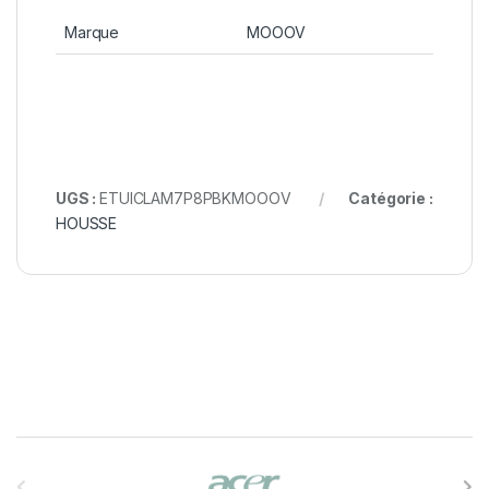
Marque
MOOOV
UGS :
ETUICLAM7P8PBKMOOOV
Catégorie :
HOUSSE
B