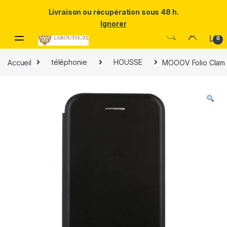
Un Père ULTRA exceptionnel mérite le meilleur.Offrez-lui la
Livraison ou récupération sous 48 h.
puissance et l'élégance du Samsung Galaxy S25 Ultra à prix réduit.
Ignorer
Skip to navigation
Skip to content
0
Accueil
téléphonie
HOUSSE
MOOOV Folio Clam 