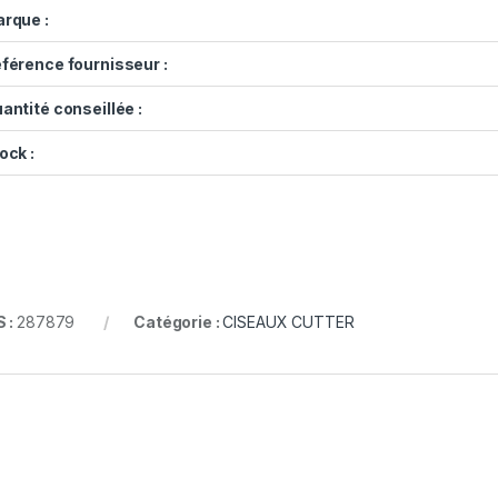
rque :
férence fournisseur :
antité conseillée :
ock :
 :
287879
Catégorie :
CISEAUX CUTTER