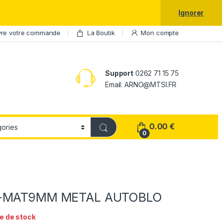
laxy S25 Ultra à prix réduit.
Ignorer
vre votre commande
La Boutik
Mon compte
Support
0262 71 15 75
Email: ARNO@MTSI.FR
0.00
€
0
I-MAT9MM METAL AUTOBLO
e de stock