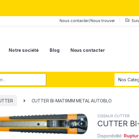
érite le meilleur.Offrez-lui la puissance et l'élégance du Samsung Ga
Nous contacter/Nous trouver
Sui
Notre société
Blog
Nous contacter
r:
UTTER
CUTTER BI-MAT9MM METAL AUTOBLO
CISEAUX CUTTER
CUTTER B
Disponibilité:
Ruptur