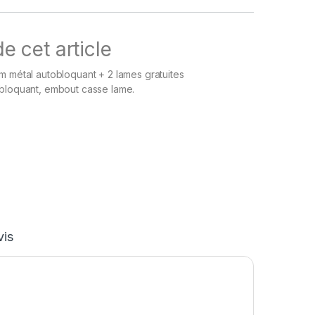
e cet article
m métal autobloquant + 2 lames gratuites
obloquant, embout casse lame.
vis