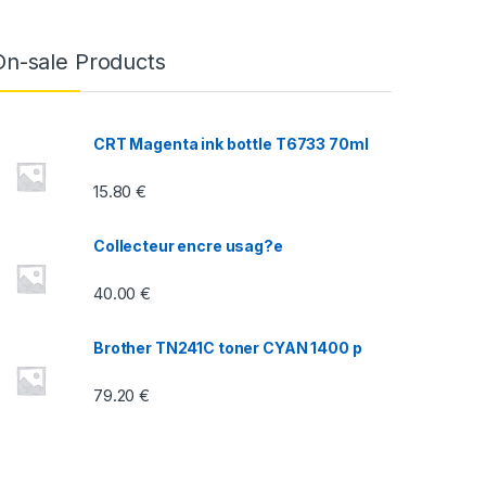
On-sale Products
CRT Magenta ink bottle T6733 70ml
15.80
€
Collecteur encre usag?e
40.00
€
Brother TN241C toner CYAN 1400 p
79.20
€