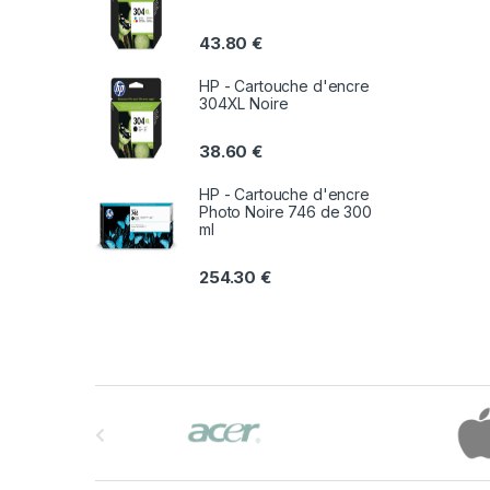
43.80
€
HP - Cartouche d'encre
304XL Noire
38.60
€
HP - Cartouche d'encre
Photo Noire 746 de 300
ml
254.30
€
B
r