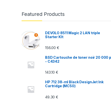
a
n
Featured Products
d
s
DEVOLO 8511 Magic 2 LAN triple
Starter KIt
C
156.00
€
a
BSD Cartouche de toner noir 20 000 
r
- C4342
o
143.10
€
u
HP 712 38-ml Black DesignJet Ink
Cartridge (MC50)
s
49.30
€
e
l