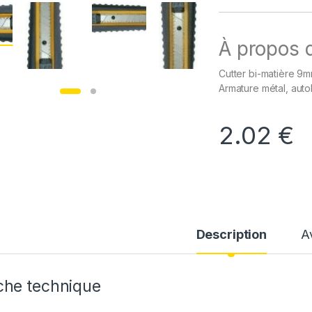
À propos d
Cutter bi-matière 9m
Armature métal, aut
2.02
€
Description
A
che technique