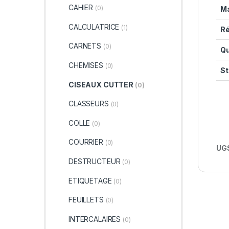
CAHIER
(0)
Ma
CALCULATRICE
(1)
Ré
CARNETS
(0)
Qu
CHEMISES
(0)
St
CISEAUX CUTTER
(0)
CLASSEURS
(0)
COLLE
(0)
COURRIER
(0)
UGS
DESTRUCTEUR
(0)
ETIQUETAGE
(0)
FEUILLETS
(0)
INTERCALAIRES
(0)