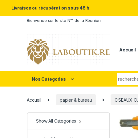
Un Père ULTRA exceptionnel m
Livraison ou récupération sous 48 h.
Skip to navigation
Skip to content
Bienvenue sur le site N°1 de la Réunion
Accueil
Search fo
Nos Categories
Accueil
papier & bureau
CISEAUX C
Show All Categories