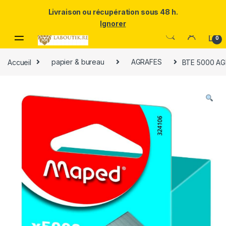
Un Père ULTRA exceptionnel mérite le meilleur.Offrez-lui la
Livraison ou récupération sous 48 h.
puissance et l'élégance du Samsung Galaxy S25 Ultra à prix réduit.
Ignorer
Skip to navigation
Skip to content
0
Accueil
papier & bureau
AGRAFES
BTE 5000 AG