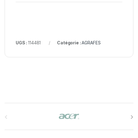
UGS :
114481
Catégorie :
AGRAFES
B
r
a