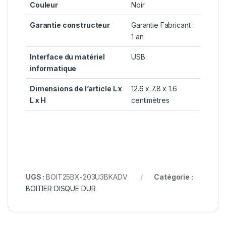
Couleur
Noir
Garantie constructeur
Garantie Fabricant :
1 an
Interface du matériel
USB
informatique
Dimensions de l’article L x
12.6 x 7.8 x 1.6
L x H
centimètres
UGS :
BOIT25BX-203U3BKADV
Catégorie :
BOITIER DISQUE DUR