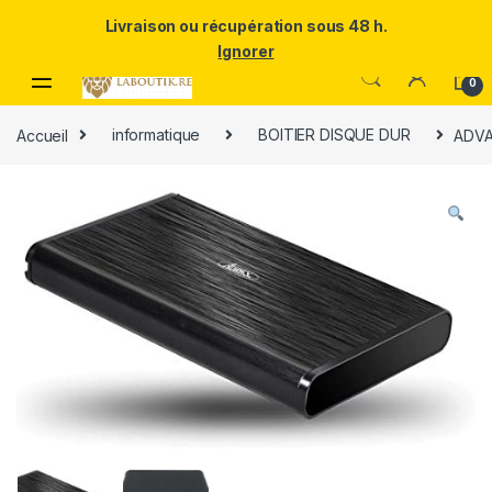
Un Père ULTRA exceptionnel mérite le meilleur.Offrez-lui la
Livraison ou récupération sous 48 h.
puissance et l'élégance du Samsung Galaxy S25 Ultra à prix réduit.
Ignorer
Skip to navigation
Skip to content
0
Accueil
informatique
BOITIER DISQUE DUR
ADVA