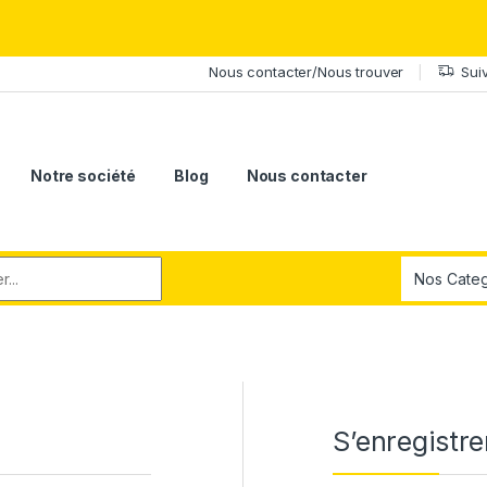
érite le meilleur.Offrez-lui la puissance et l'élégance du Samsung Ga
Nous contacter/Nous trouver
Sui
Notre société
Blog
Nous contacter
r:
S’enregistre