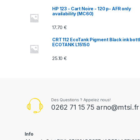
a
HP 123 - Cart Noire - 120 p- AFR only
r
availability (MC60)
o
17.70
€
u
CRT 112 EcoTank Pigment Black ink bott
ECOTANK L15150
s
25.10
€
e
l
Des Questions ? Appelez nous!
0262 71 15 75 arno@mtsi.fr
Info