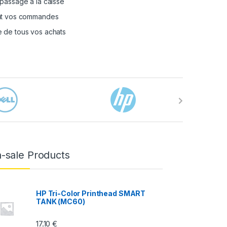
passage à la caisse
nt vos commandes
 de tous vos achats
-sale Products
HP Tri-Color Printhead SMART
TANK (MC60)
17.10
€