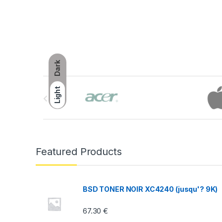
Dark
B
Light
r
a
n
Featured Products
d
s
BSD TONER NOIR XC4240 (jusqu'? 9K)
C
67.30
€