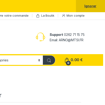
laxy S25 Ultra à prix réduit.
Ignorer
vre votre commande
La Boutik
Mon compte
Support
0262 71 15 75
Email: ARNO@MTSI.FR
0.00
€
0
r