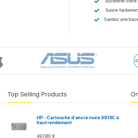
Accélérer votre 
Suivre facileme
Gardez une trace
Top Selling Products
On
HP - Cartouche d'encre noire 991XC à
haut rendement
497.80
€