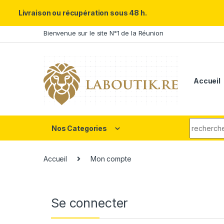
Un Père ULTRA exceptionnel m
Livraison ou récupération sous 48 h.
Skip to navigation
Skip to content
Bienvenue sur le site N°1 de la Réunion
Accueil
Search fo
Nos Categories
Accueil
Mon compte
Se connecter