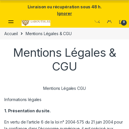
Un Père ULTRA exceptionnel mérite le meilleur.Offrez-lui la
Livraison ou récupération sous 48 h.
puissance et l'élégance du Samsung Galaxy S25 Ultra à prix réduit.
Ignorer
Skip to navigation
Skip to content
0
Accueil
Mentions Légales & CGU
Mentions Légales &
CGU
Mentions Légales CGU
Informations légales
1. Présentation du site.
En vertu de l’article 6 de la loi n° 2004-575 du 21 juin 2004 pour
la confiance dans l’économie numérique, il est précisé aux